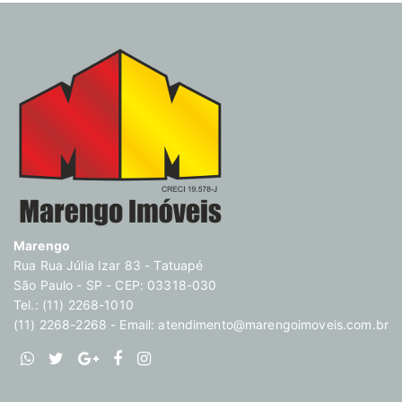
Marengo
Rua Rua Júlia Izar 83 - Tatuapé
São Paulo - SP - CEP: 03318-030
Tel.: (11) 2268-1010
(11) 2268-2268 - Email:
atendimento@marengoimoveis.com.br