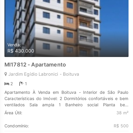
Venda:
R$ 430.000
MI17812 - Apartamento
Jardim Egídio Labronici - Boituva
2
1
Apartamento À Venda em Boituva - Interior de São Paulo
Características do Imóvel: 2 Dormitórios confortáveis e bem
ventilados Sala ampla 1 Banheiro social Planta bem
distribuída, aproveitamento inteligente dos espaços
Área Útil:
38 m²
Localização Estratégica: Fácil acesso ao transporte público,
bancos, escolas e hospitais Próximo a mercados, farmácias,
Condomínio:
R$ 500
restaurantes e comércios em geral Região valorizada e com