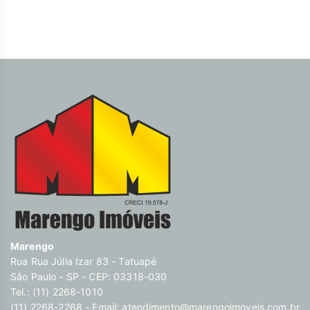
Marengo
Rua Rua Júlia Izar 83 - Tatuapé
São Paulo - SP - CEP: 03318-030
Tel.: (11) 2268-1010
(11) 2268-2268 - Email:
atendimento@marengoimoveis.com.br