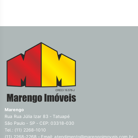
Marengo
Rua Rua Júlia Izar 83 - Tatuapé
São Paulo - SP - CEP: 03318-030
Tel.: (11) 2268-1010
(11) 2268-2268 - Email:
atendimento@marengoimoveis.com.br