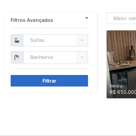
Maior val
Filtros Avançados
Suítes
Banheiros
Filtrar
Venda:
R$ 650.00