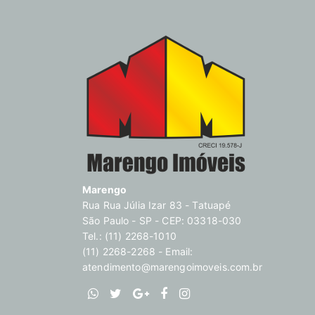
Marengo
Rua Rua Júlia Izar 83 - Tatuapé
São Paulo - SP - CEP: 03318-030
Tel.: (11) 2268-1010
(11) 2268-2268 - Email:
atendimento@marengoimoveis.com.br