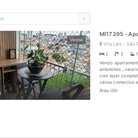
or
MI17395 - Ap
Venda
Vila Laís - São 
2
2
Vendo apartament
ambientes , varand
com lazer complet
vários comercios 
seus sonhos em la
Área Útil:
0
cada passo é uma 
história irá bril