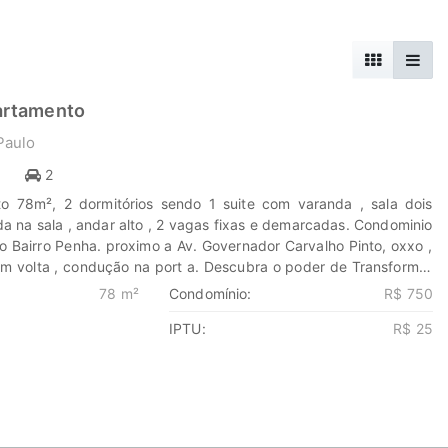
artamento
Paulo
1
2
o 78m², 2 dormitórios sendo 1 suite com varanda , sala dois
a na sala , andar alto , 2 vagas fixas e demarcadas. Condominio
o Bairro Penha. proximo a Av. Governador Carvalho Pinto, oxxo ,
em volta , condução na port a. Descubra o poder de Transformar
res e seus investimentos em oportunidades. Na Marengo Imóveis
78 m²
Condomínio:
R$ 750
nova jornada, confie em nós para encontrar o lugar onde sua
IPTU:
R$ 25
har. www.marengoimoveis.com.br 11-99203-8087