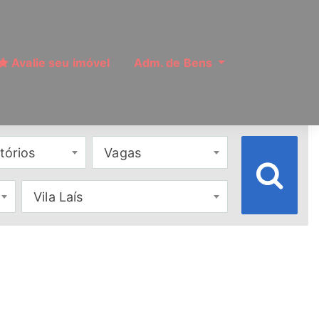
Avalie seu imóvel
Adm. de Bens
tórios
Vagas
Vila Laís