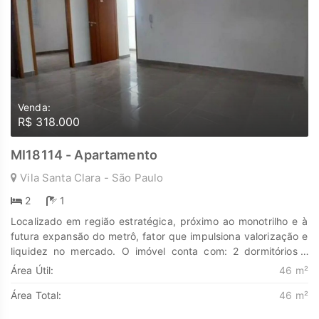
Venda:
R$ 318.000
MI18114 - Apartamento
Vila Santa Clara - São Paulo
2
1
Localizado em região estratégica, próximo ao monotrilho e à
futura expansão do metrô, fator que impulsiona valorização e
liquidez no mercado. O imóvel conta com: 2 dormitórios 1
banheiro Sacada Documentação 100% regularizada Aceita
Área Útil:
46 m²
financiamento pelo programa Minha Casa Minha Vida Planta
Área Total:
46 m²
funcional, excelente aproveitamento interno e condomínio
moderno, ideal para quem valoriza praticidade e mobilidade