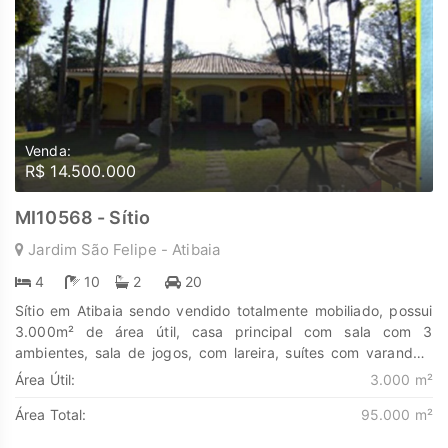
Venda:
R$ 14.500.000
MI10568 - Sítio
Jardim São Felipe - Atibaia
4
10
2
20
Sítio em Atibaia sendo vendido totalmente mobiliado, possui
3.000m² de área útil, casa principal com sala com 3
ambientes, sala de jogos, com lareira, suítes com varandas,
hidromassagem, quadra, campo de futebol, piscina, dispensa,
Área Útil:
3.000 m²
adega, mini bar, dependência de empregada, copa, cozinha,
Área Total:
95.000 m²
6 geladeiras, lago de pesca, salão de festas, rocadeira,16
cameras de monitoramento, 16 postes de iluminação, capela e