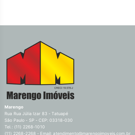
muito mais. Agende já a sua visita. Descubra o poder de
Transformar seus sonhos em lares e seus investimentos em
oportunidades. Na Marengo Imóveis cada passo é uma nova
jornada, confie em nós para encontrar o lugar onde sua
história irá brilhar. www.marengoimoveis.com.br 11-99203-
8087
Marengo
Rua Rua Júlia Izar 83 - Tatuapé
São Paulo - SP - CEP: 03318-030
Tel.: (11) 2268-1010
(11) 2268-2268 - Email:
atendimento@marengoimoveis.com.br