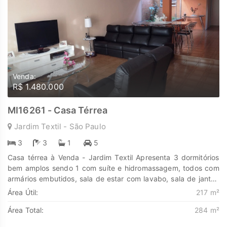
Venda:
R$ 1.480.000
MI16261 - Casa Térrea
Jardim Textil - São Paulo
3
3
1
5
Casa térrea à Venda - Jardim Textil Apresenta 3 dormitórios
bem amplos sendo 1 com suíte e hidromassagem, todos com
armários embutidos, sala de estar com lavabo, sala de jantar,
cozinha com armários planejados, pia e balcão de apoio de
Área Útil:
217 m²
mármore e entrada lateral independente da residência, amplo
Área Total:
284 m²
salão de festa coberto e mais 1 quarto e 1 banheiro
independente da casa principal. A localização é privilegiada