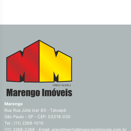
bem pertinho no CERET, Shopping Anália Franco e comércio
em geral. Agende sua visita e realize um ótimo negócio!
Descubra o poder de Transformar seus sonhos em lares e
seus investimentos em oportunidades. Na Marengo Imóveis
cada passo é uma nova jornada, confie em nós para encontrar
o lugar onde sua história irá brilhar.
www.marengoimoveis.com.br 11-99203-8087
Marengo
Rua Rua Júlia Izar 83 - Tatuapé
São Paulo - SP - CEP: 03318-030
Tel.: (11) 2268-1010
(11) 2268-2268 - Email:
atendimento@marengoimoveis.com.br