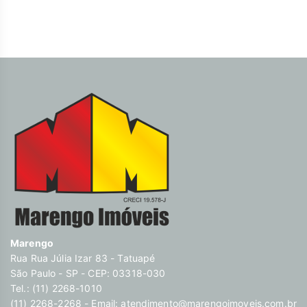
sonhos em lares e seus investimentos em oportunidades. Na
Marengo Imóveis cada passo é uma nova jornada, confie em
nós para encontrar o lugar onde sua história irá brilhar.
www.marengoimoveis.com.br 11-99203-8087
Marengo
Rua Rua Júlia Izar 83 - Tatuapé
São Paulo - SP - CEP: 03318-030
Tel.: (11) 2268-1010
(11) 2268-2268 - Email:
atendimento@marengoimoveis.com.br