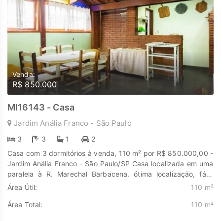
Venda:
R$ 850.000
MI16143 - Casa
Jardim Anália Franco - São Paulo
3
3
1
2
Casa com 3 dormitórios à venda, 110 m² por R$ 850.000,00 -
Jardim Anália Franco - São Paulo/SP Casa localizada em uma
paralela à R. Marechal Barbacena. ótima localização, fácil
acesso a Av. Regente Feijó, onde podemos chegar ao
Área Útil:
110 m²
Shopping Anália Franco. Casa térrea, 3 dormitórios, sendo
Área Total:
110 m²
uma suíte, sala dois ambientes e wc. A área de serviço
(lavanderia), fica na parte superior do imóvel, que por sua