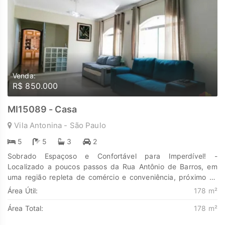
Venda:
R$ 850.000
MI15089 - Casa
Vila Antonina - São Paulo
5
5
3
2
Sobrado Espaçoso e Confortável para Imperdível! -
Localizado a poucos passos da Rua Antônio de Barros, em
uma região repleta de comércio e conveniência, próximo ao
Armarinhos Fernando. Este belíssimo sobrado oferece: - - 3
Área Útil:
178 m²
suítes + 2 dormitórios ? conforto e privacidade para toda a
Área Total:
178 m²
família - 5 banheiros, sendo 2 com hidromassagem ? para
momentos de relaxamento - Sala ampla para 2 ambientes ?