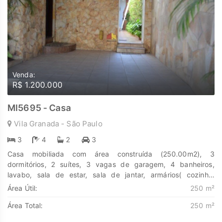
Venda:
R$ 1.200.000
MI5695 - Casa
Vila Granada - São Paulo
3
4
2
3
Casa mobiliada com área construída (250.00m2), 3
dormitórios, 2 suítes, 3 vagas de garagem, 4 banheiros,
lavabo, sala de estar, sala de jantar, armários( cozinha,
dormitórios) entrada lateral, edícula, depósito, área serviço,
Área Útil:
250 m²
quintal lateral, dependência de empregada, churrasqueira,
Área Total:
250 m²
portão eletronico. Nos fundos tem uma edicula com 01
dormitório, sala, cozinha e banheiro.. Descubra o poder de