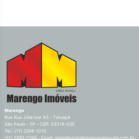
Marengo
Rua Rua Júlia Izar 83 - Tatuapé
São Paulo - SP - CEP: 03318-030
Tel.: (11) 2268-1010
(11) 2268-2268 - Email:
atendimento@marengoimoveis.com.br