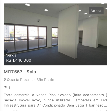
Venda
Venda:
R$ 1.440.000
MI17567 - Sala
Quarta Parada - São Paulo
1
Torre comercial à venda Piso elevado (falta acabamento )
Sacada Imóvel novo, nunca utilizada. Lâmpadas em Led
Infraestrutura para Ar Condicionado Sem vaga 1 banheiro +
Infraestrutura para o segundo Área de (103,48m2 privativa,