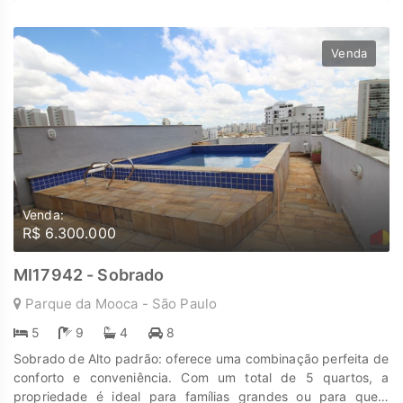
Infraestrutura: Excelente acesso às principais vias da cidade,
comércio e serviços. Perfil da região: Consolidada, com
movimento constante e potencial de crescimento para
Venda
negócios. Descubra o poder de Transformar seus sonhos em
lares e seus investimentos em oportunidades. Na Marengo
Imóveis cada passo é uma nova jornada, confie em nós para
encontrar o lugar onde sua história irá brilhar.
www.marengoimoveis.com.br 11-99203-8087
Venda:
R$ 6.300.000
MI17942 - Sobrado
Parque da Mooca - São Paulo
5
9
4
8
Sobrado de Alto padrão: oferece uma combinação perfeita de
conforto e conveniência. Com um total de 5 quartos, a
propriedade é ideal para famílias grandes ou para quem