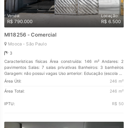
Venda:
Locação:
R$ 790.000
R$ 6.500
MI18256 - Comercial
Mooca - São Paulo
3
Características físicas Área construída: 146 m² Andares: 2
pavimentos Salas: 7 salas privativas Banheiros: 3 banheiros
Garagem: não possui vagas Uso anterior: Educação (escola ou
cursos) Isso significa que já está adaptado para receber
Área Útil:
246 m²
público, com várias salas e banheiros. Infraestrutura: Fácil
Área Total:
246 m²
acesso a transporte público, comércio e serviços. Perfil da
região: Mistura de residencial e comercial, ideal para negócios
que buscam proximidade com moradores e circulação de
IPTU:
R$ 50
pessoas. Potenciais usos Esse espaço pode ser adequado
para: Clínicas médicas ou odontológicas (pela divisão em
salas). Escritórios de advocacia, contabilidade ou consultoria.
Escolas de idiomas, cursos livres ou reforço escolar