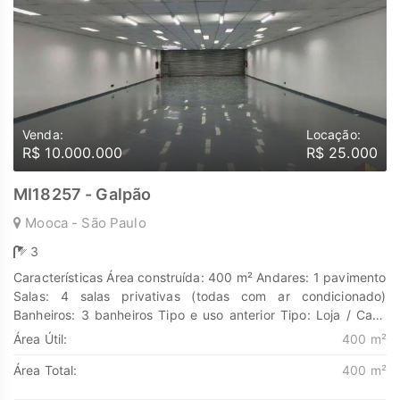
Venda:
Locação:
R$ 10.000.000
R$ 25.000
MI18257 - Galpão
Mooca - São Paulo
3
Características Área construída: 400 m² Andares: 1 pavimento
Salas: 4 salas privativas (todas com ar condicionado)
Banheiros: 3 banheiros Tipo e uso anterior Tipo: Loja / Casa
comercial Uso anterior: Educação Estrutura ampla em um
Área Útil:
400 m²
único andar, o que favorece negócios que precisam de
Área Total:
400 m²
circulação fluida ou grandes ambientes. Localização Bairro:
Tradicional, com forte presença cultural e gastronômica.