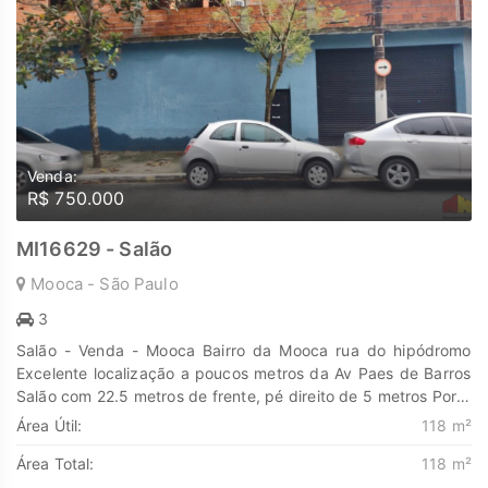
cada passo é uma nova jornada, confie em nós para encontrar
o lugar onde sua história irá brilhar.
www.marengoimoveis.com.br 11-99203-8087
Venda:
R$ 750.000
MI16629 - Salão
Mooca - São Paulo
3
Salão - Venda - Mooca Bairro da Mooca rua do hipódromo
Excelente localização a poucos metros da Av Paes de Barros
Salão com 22.5 metros de frente, pé direito de 5 metros Porta
de aço elétrica, piso de concreto armado, sala de escritório,
Área Útil:
118 m²
banheiro Entrada lateral t otalmente individual para parte
Área Total:
118 m²
superior com construção de studios sem acabamento Estuda
permuta menor valor no litoral ou zona norte ou ainda veículo