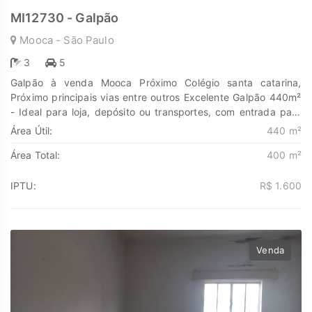
MI12730 - Galpão
Mooca - São Paulo
3
5
Galpão à venda Mooca Próximo Colégio santa catarina,
Próximo principais vias entre outros Excelente Galpão 440m²
- Ideal para loja, depósito ou transportes, com entrada para
caminhões. Apresenta 1 dormitório e banheiro, além de
Área Útil:
440 m²
escritório, 5 vagas. Força Trifásica. Facilidade de acesso às
Área Total:
400 m²
principais vias e à região central. Agende sua visita. Descubra
o poder de Transformar seus sonhos em lares e seus
investimentos em oportunidades. Na Marengo Imóveis cada
IPTU:
R$ 1.600
passo é uma nova jornada, confie em nós para encontrar o
lugar onde sua história irá brilhar.
www.marengoimoveis.com.br 11-99203-8087
Venda