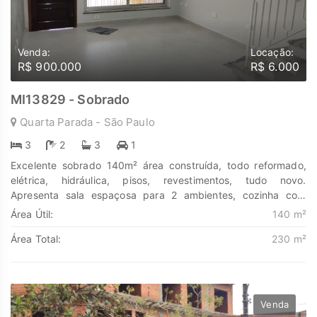
Venda:
Locação:
R$ 900.000
R$ 6.000
MI13829 - Sobrado
Quarta Parada - São Paulo
3
2
3
1
Excelente sobrado 140m² área construída, todo reformado,
elétrica, hidráulica, pisos, revestimentos, tudo novo.
Apresenta sala espaçosa para 2 ambientes, cozinha com
armários, 3 suítes sendo 1 com varanda, 1 vaga coberta.
Área Útil:
140 m²
Próximo de comércio local, padarias, farmácias, bancos,
Área Total:
230 m²
supermercados. Fácil acesso, próximo ao Metrô Belém,
Drogaria São Paulo, Extra Fácil, e ampla rede de transporte
público. IPTU isento. Agende sua visita. Oportunidade incrível
para morar com conforto e segurança. Agende visita !
Descubra o poder de Transformar seus sonhos em lares e
Venda
seus investimentos em oportunidades. Na Marengo Imóveis