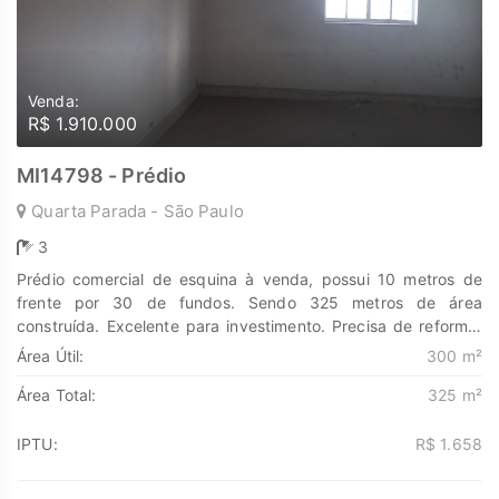
Venda:
R$ 1.910.000
MI14798 - Prédio
Quarta Parada - São Paulo
3
Prédio comercial de esquina à venda, possui 10 metros de
frente por 30 de fundos. Sendo 325 metros de área
construída. Excelente para investimento. Precisa de reforma.
Descubra o poder de Transformar seus sonhos em lares e
Área Útil:
300 m²
seus investimentos em oportunidades. Na Marengo Imóveis
Área Total:
325 m²
cada passo é uma nova jornada, confie em nós para encontrar
o lugar onde sua história irá brilhar.
www.marengoimoveis.com.br 11-99203-8087
IPTU:
R$ 1.658