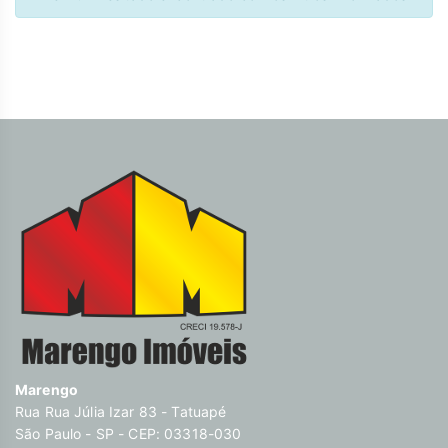
Marengo
Rua Rua Júlia Izar 83 - Tatuapé
São Paulo - SP - CEP: 03318-030