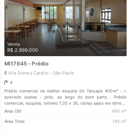
Venda:
R$ 2.999.000
MI17645 - Prédio
Vila Gomes Cardim - São Paulo
4
Prédio comercial na melhor esquina do Tatuape 400m² - r.
azevedo soares - próx. ao largo do bom parto . Prédio
comercial, esquina, terreno 7,35 x 26, várias salas em térreo ,
salão amplo com banheiro no pavimento superior. Localização
Área Útil:
400 m²
excelente. Confira! Quer investir , excelente oportunidade
Área Total:
195 m²
Descubra o poder de Transformar seus sonhos em lares e
seus investimentos em oportunidades. Na Marengo Imóveis