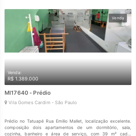
cada passo é uma nova jornada, confie em nós para encontrar
o lugar onde sua história irá brilhar.
www.marengoimoveis.com.br 11-99203-8087
Venda
Venda:
R$ 1.389.000
MI17640 - Prédio
Vila Gomes Cardim - São Paulo
Prédio no Tatuapé Rua Emilio Mallet, localização excelente.
composição dois apartamentos de um dormitório, sala,
cozinha, banheiro e área de serviço, com 39 m² cada,