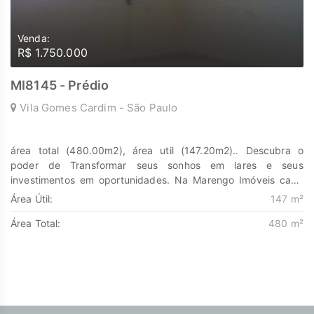
Venda:
R$ 1.750.000
MI8145 - Prédio
Vila Gomes Cardim - São Paulo
área total (480.00m2), área util (147.20m2).. Descubra o
poder de Transformar seus sonhos em lares e seus
investimentos em oportunidades. Na Marengo Imóveis cada
passo é uma nova jornada, confie em nós para encontrar o
Área Útil:
147 m²
lugar onde sua história irá brilhar.
Área Total:
480 m²
www.marengoimoveis.com.br 11-99203-8087