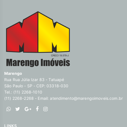
Marengo
Rua Rua Júlia Izar 83 - Tatuapé
São Paulo - SP - CEP: 03318-030
Tel.: (11) 2268-1010
(11) 2268-2268 - Email:
atendimento@marengoimoveis.com.br
LINKS