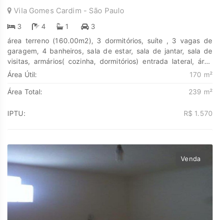
Vila Gomes Cardim - São Paulo
3
4
1
3
área terreno (160.00m2), 3 dormitórios, suíte , 3 vagas de
garagem, 4 banheiros, sala de estar, sala de jantar, sala de
visitas, armários( cozinha, dormitórios) entrada lateral, área
serviço, quintal lateral, cozinha, dependência de empregada..
Área Útil:
170 m²
Descubra o poder de Transformar seus sonhos em lares e
Área Total:
239 m²
seus investimentos em oportunidades. Na Marengo Imóveis
cada passo é uma nova jornada, confie em nós para encontrar
o lugar onde sua história irá brilhar.
IPTU:
R$ 1.570
www.marengoimoveis.com.br 11-99203-8087
Venda