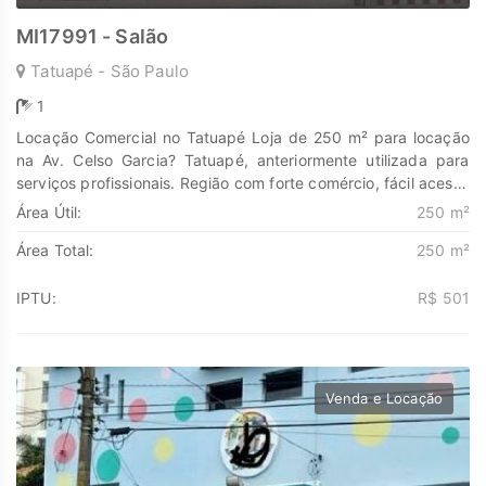
MI17991 - Salão
Tatuapé - São Paulo
1
Locação Comercial no Tatuapé Loja de 250 m² para locação
na Av. Celso Garcia? Tatuapé, anteriormente utilizada para
serviços profissionais. Região com forte comércio, fácil acesso
e excelente circulação de pessoas. Oportunidade ideal para
Área Útil:
250 m²
instalação imediata de negócios na zona leste de São Paulo.
Área Total:
250 m²
Descubra o poder de Transformar seus sonhos em lares e
seus investimentos em oportunidades. Na Marengo Imóveis
cada passo é uma nova jornada, confie em nós para encontrar
IPTU:
R$ 501
o lugar onde sua história irá brilhar.
www.marengoimoveis.com.br 11-99203-8087
Venda e Locação