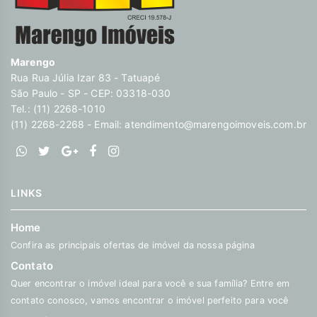
Marengo
Rua Rua Júlia Izar 83 - Tatuapé
São Paulo - SP - CEP: 03318-030
Tel.: (11) 2268-1010
(11) 2268-2268 - Email:
atendimento@marengoimoveis.com.br
LINKS
Home
Confira as principais ofertas de imóvel da nossa página
Contato
Quer encontrar o imóvel ideal para você e sua família? Entre em
contato conosco, vamos encontrar o imóvel perfeito para você