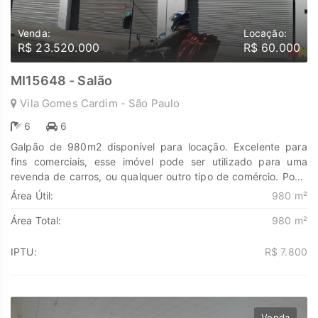
Venda:
Locação:
R$ 23.520.000
R$ 60.000
MI15648 - Salão
Vila Gomes Cardim - São Paulo
6
6
Galpão de 980m2 disponível para locação. Excelente para
fins comerciais, esse imóvel pode ser utilizado para uma
revenda de carros, ou qualquer outro tipo de comércio. Pode
ser total ou parcial próximo à bares, restaurante e muito mais.
Área Útil:
980 m²
Aproveite a oportunidade e agende a sua visita! Descubra o
Área Total:
980 m²
poder de Transformar seus sonhos em lares e seus
investimentos em oportunidades. Na Marengo Imóveis cada
passo é uma nova jornada, confie em nós para encontrar o
IPTU:
R$ 7.800
lugar onde sua história irá brilhar.
www.marengoimoveis.com.br 11-99203-8087
Venda