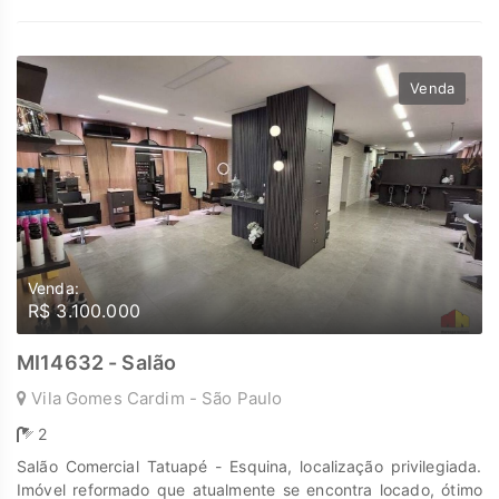
em lares e seus investimentos em oportunidades. Na Marengo
Imóveis cada passo é uma nova jornada, confie em nós para
encontrar o lugar onde sua história irá brilhar.
www.marengoimoveis.com.br 11-99203-8087
Venda
Venda:
R$ 3.100.000
MI14632 - Salão
Vila Gomes Cardim - São Paulo
2
Salão Comercial Tatuapé - Esquina, localização privilegiada.
Imóvel reformado que atualmente se encontra locado, ótimo