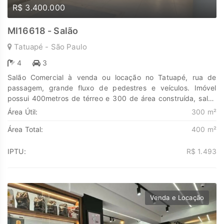
R$ 3.400.000
MI16618 - Salão
Tatuapé - São Paulo
4
3
Salão Comercial à venda ou locação no Tatuapé, rua de
passagem, grande fluxo de pedestres e veículos. Imóvel
possui 400metros de térreo e 300 de área construída, salão
térreo dividido em salas, sala de reunião, 4 banheiros,
Área Útil:
300 m²
banheiros com acessibilidade, copa, pequeno quintal aberto
Área Total:
400 m²
nos fundos. Vagas para até 3 veículos. Não perca e agende já
a sua visita. Descubra o poder de Transformar seus sonhos
em lares e seus investimentos em oportunidades. Na Marengo
IPTU:
R$ 1.493
Imóveis cada passo é uma nova jornada, confie em nós para
encontrar o lugar onde sua história irá brilhar.
www.marengoimoveis.com.br 11-99203-8087
Venda e Locação