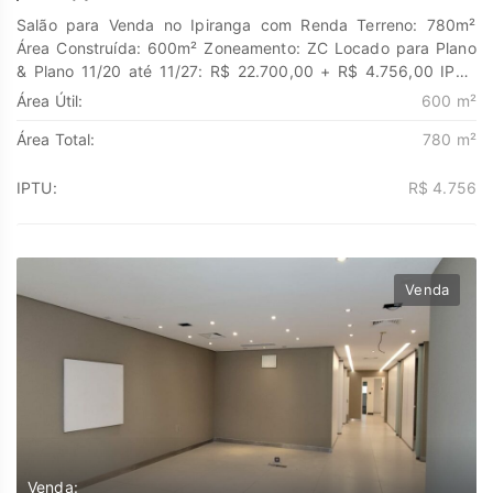
Salão para Venda no Ipiranga com Renda Terreno: 780m²
Área Construída: 600m² Zoneamento: ZC Locado para Plano
& Plano 11/20 até 11/27: R$ 22.700,00 + R$ 4.756,00 IPTU
Descubra o poder de Transformar seus sonhos em lares e
Área Útil:
600 m²
seus investimentos em oportunidades. Na Marengo Imóveis
Área Total:
780 m²
cada passo é uma nova jornada, confie em nós para encontrar
o lugar onde sua história irá brilhar.
www.marengoimoveis.com.br 11-99203-8087
IPTU:
R$ 4.756
Venda
Venda: