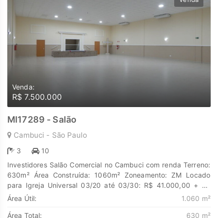
Venda:
R$ 7.500.000
MI17289 - Salão
Cambuci - São Paulo
3
10
Investidores Salão Comercial no Cambuci com renda Terreno:
630m² Área Construída: 1060m² Zoneamento: ZM Locado
para Igreja Universal 03/20 até 03/30: R$ 41.000,00 + R$
5.349,00 IPTU Descubra o poder de Transformar seus sonhos
Área Útil:
1.060 m²
em lares e seus investimentos em oportunidades. Na Marengo
Área Total:
630 m²
Imóveis cada passo é uma nova jornada, confie em nós para