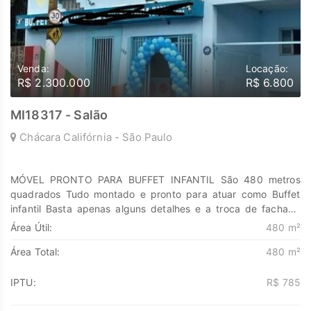
Venda:
Locação:
R$ 2.300.000
R$ 6.800
MI18317 - Salão
Chácara Califórnia - São Paulo
MÓVEL PRONTO PARA BUFFET INFANTIL São 480 metros
quadrados Tudo montado e pronto para atuar como Buffet
infantil Basta apenas alguns detalhes e a troca de fachada
Possui 5 banheiros Cozinha Salão principal Salões de jogos
Área Útil:
480 m²
Salões com brinquedos Uma vaga para carro Local de grande
Área Total:
480 m²
circulação Brinquedos os que estão nas fotos Mesas e
cadeiras apropriadas, telão, brinquedão, sinuca etc. ACEITO
PERMUTA Descubra o poder de Transformar seus sonhos em
IPTU:
R$ 785
lares e seus investimentos em oportunidades. Na Marengo
Imóveis cada passo é uma nova jornada, confie em nós para