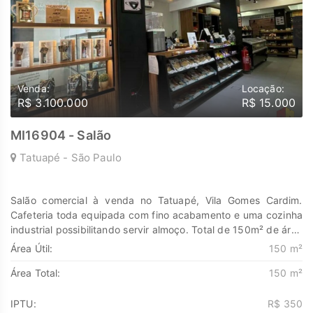
Venda:
Locação:
R$ 3.100.000
R$ 15.000
MI16904 - Salão
Tatuapé - São Paulo
Salão comercial à venda no Tatuapé, Vila Gomes Cardim.
Cafeteria toda equipada com fino acabamento e uma cozinha
industrial possibilitando servir almoço. Total de 150m² de área
construída com uma fachada de 8 metros e 18,75 metros de
Área Útil:
150 m²
fundos. Será vendido/alugado de porteira fechada. Valores:
Área Total:
150 m²
Venda do imóvel: 3.100.000,00 Venda da cafeteria/Ponto :
700.000,00 Locação: 15.000,00 Entre em contato para mais
informações. Descubra o poder de Transformar seus sonhos
IPTU:
R$ 350