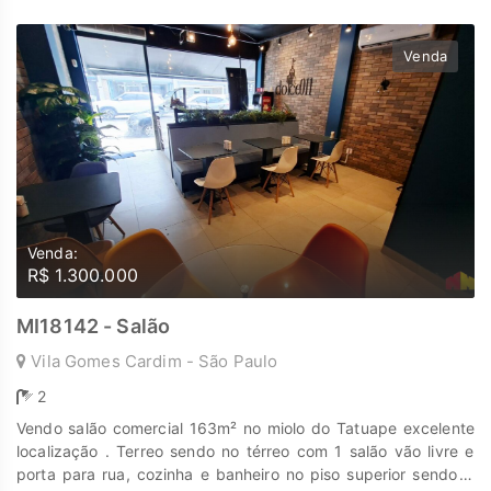
encontrar o lugar onde sua história irá brilhar.
www.marengoimoveis.com.br 11-99203-8087
Venda
Venda:
R$ 1.300.000
MI18142 - Salão
Vila Gomes Cardim - São Paulo
2
Vendo salão comercial 163m² no miolo do Tatuape excelente
localização . Terreo sendo no térreo com 1 salão vão livre e
porta para rua, cozinha e banheiro no piso superior sendo 3