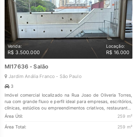
Venda:
Locação:
R$ 3.500.000
R$ 16.000
MI17636 - Salão
Jardim Anália Franco - São Paulo
3
Imóvel comercial localizado na Rua Joao de Oliveria Torres,
rua com grande fluxo e perfil ideal para empresas, escritórios,
clínicas, estúdios ou empreendimentos criativos, restaurantes
e bares . O terreno possui 259m² (10x25) com
Área Útil:
259 m²
aproximadamente 200m² de construção principal, distribuída
Área Total:
259 m²
com 4 salas amplas, 2 banheiros e vagas para até 4 veículos.
Na parte frontal do imóvel. Descubra o poder de Transformar