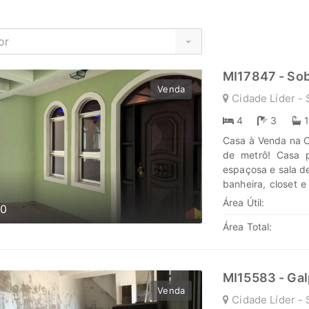
or
MI17847 - So
Venda
Cidade Líder - 
4
3
Casa à Venda na C
de metrô! Casa p
espaçosa e sala de
banheira, closet 
Área gourmet comp
Área Útil:
00
pizza - Garagem p
Área Total:
banheiro e cozinh
- 6 min do Estádi
Artur Alvim - 5 
Assaí Agende sua 
MI15583 - Ga
seus investiment
Venda
Cidade Líder - 
nova jornada, conf