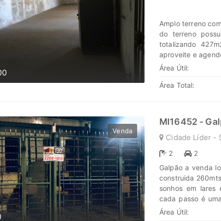
www.marengoimov
Amplo terreno com
do terreno poss
totalizando 427m
aproveite e agend
lares e seus inve
Área Útil:
00
uma nova jornada,
Área Total:
brilhar. www.mar
MI16452 - Ga
Venda
Cidade Líder - 
2
2
Galpão a venda lo
construida 260mts
sonhos em lares 
cada passo é uma 
história irá bril
Área Útil:
0