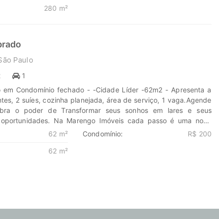
280 m²
brado
São Paulo
2
1
o em Condomínio fechado - -Cidade Líder -62m2 - Apresenta a
tes, 2 suíes, cozinha planejada, área de serviço, 1 vaga.Agende
cubra o poder de Transformar seus sonhos em lares e seus
 oportunidades. Na Marengo Imóveis cada passo é uma nova
m nós para encontrar o lugar onde sua história irá brilhar.
62 m²
Condomínio:
R$ 200
eis.com.br 11-99203-8087
62 m²