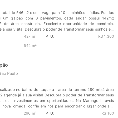
eis.com.br 11-99203-8087
 total de 546m2 e com vaga para 10 caminhões médios. Fundos
ui um galpão com 3 pavimentos, cada andar possui 142m2
2 de área construída. Excelente oportunidade de comércio,
e a sua visita. Descubra o poder de Transformar seus sonhos em
stimentos em oportunidades. Na Marengo Imóveis cada passo é
427 m²
IPTU:
R$ 1.300
 confie em nós para encontrar o lugar onde sua história irá
542 m²
engoimoveis.com.br 11-99203-8087
lpão
São Paulo
calizado no bairro de itaquera , areá de terreno 280 mts2 área
2 agende já a sua visita! Descubra o poder de Transformar seus
e seus investimentos em oportunidades. Na Marengo Imóveis
nova jornada, confie em nós para encontrar o lugar onde sua
har. www.marengoimoveis.com.br 11-99203-8087
260 m²
IPTU:
R$ 100