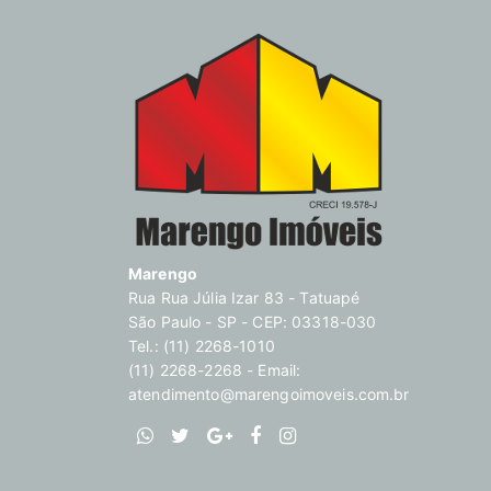
Marengo
Rua Rua Júlia Izar 83 - Tatuapé
São Paulo - SP - CEP: 03318-030
Tel.: (11) 2268-1010
(11) 2268-2268 - Email:
atendimento@marengoimoveis.com.br