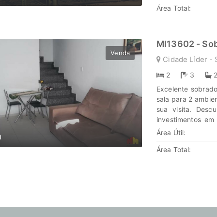
Área Total:
MI13602 - So
Venda
Cidade Líder - 
2
3
Excelente sobrad
sala para 2 ambien
sua visita. Des
investimentos em
jornada, confie e
Área Útil:
0
www.marengoimov
Área Total: