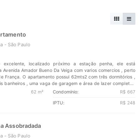
artamento
a - São Paulo
1
 excelente, localizado próximo a estação penha, ele está
da Avenida Amador Bueno Da Veiga com varios comercios , perto
e França. O apartamento possui 62mts2 com três dormitórios ,
dois banheiros , uma vaga de garagem e área de lazer completo !
isita! Descubra o poder de Transformar seus sonhos em lares e
62 m²
Condomínio:
R$ 667
os em oportunidades. Na Marengo Imóveis cada passo é uma
IPTU:
R$ 248
ie em nós para encontrar o lugar onde sua história irá brilhar.
eis.com.br 11-99203-8087
sa Assobradada
a - São Paulo