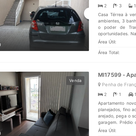
2
3
Casa Térrea à ven
ambientes, 3 banh
o poder de Tran
oportunidades. N
nós para enc
Área Útil:
0
www.marengoimov
Área Total:
MI17599 - Ap
Venda
Penha de Franç
2
1
Apartamento novo
planejados, fino 
arejado, pega o so
garagem. Prédio 
área para pet. Ex
Área Útil:
0
poder de Trans