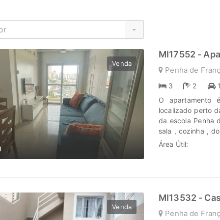
or
MI17552 - Ap
Venda
Penha de Franç
3
2
O apartamento é
localizado perto 
da escola Penha d
sala , cozinha , 
agende já a sua v
Área Útil:
0
seus investiment
nova jornada, conf
www.marengoimov
MI13532 - Ca
Venda
Penha de Franç