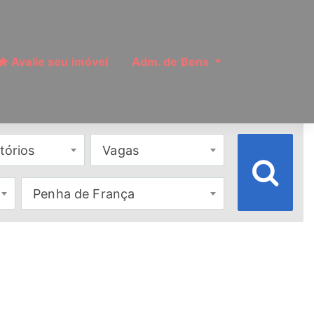
Avalie seu imóvel
Adm. de Bens
tórios
Vagas
Penha de França