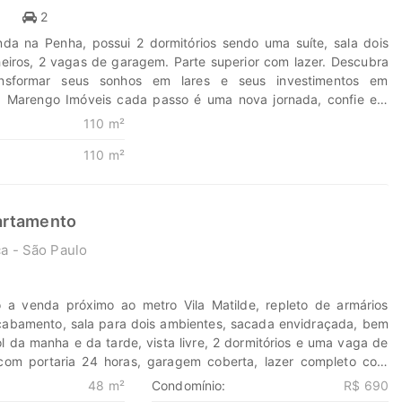
1
2
da na Penha, possui 2 dormitórios sendo uma suíte, sala dois
eiros, 2 vagas de garagem. Parte superior com lazer. Descubra
sformar seus sonhos em lares e seus investimentos em
a Marengo Imóveis cada passo é uma nova jornada, confie em
ontrar o lugar onde sua história irá brilhar.
110 m²
eis.com.br 11-99203-8087
110 m²
artamento
a - São Paulo
1
 a venda próximo ao metro Vila Matilde, repleto de armários
acabamento, sala para dois ambientes, sacada envidraçada, bem
l da manha e da tarde, vista livre, 2 dormitórios e uma vaga de
com portaria 24 horas, garagem coberta, lazer completo com
celente localização próximo ao metro Vila Matilde!! Descubra o
48 m²
Condomínio:
R$ 690
formar seus sonhos em lares e seus investimentos em