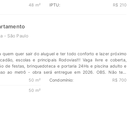
48 m²
IPTU:
R$ 210
a Marengo Imóveis cada passo é uma nova jornada, confie em
ontrar o lugar onde sua história irá brilhar.
eis.com.br 11-99203-8087
artamento
a - São Paulo
1
 quem quer sair do aluguel e ter todo conforto e lazer próximo
adão, escolas e principais Rodovias!!! Vaga livre e coberta,
lão de festas, brinquedoteca e portaria 24Hs e piscina adulto e
acesso ao metrô - obra será entregue em 2026. OBS. Não tem
esta incluso água e gaz Descubra o poder de Transformar seus
50 m²
Condomínio:
R$ 700
e seus investimentos em oportunidades. Na Marengo Imóveis
50 m²
nova jornada, confie em nós para encontrar o lugar onde sua
har. www.marengoimoveis.com.br 11-99203-8087