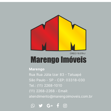
Marengo
Rua Rua Júlia Izar 83 - Tatuapé
São Paulo - SP - CEP: 03318-030
Tel.: (11) 2268-1010
(11) 2268-2268 - Email:
atendimento@marengoimoveis.com.br