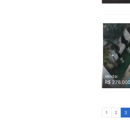
Venda:
R$ 278.00
1
2
3