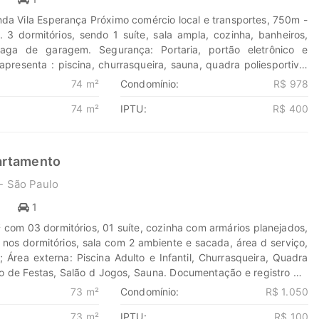
da Vila Esperança Próximo comércio local e transportes, 750m -
. 3 dormitórios, sendo 1 suíte, sala ampla, cozinha, banheiros,
aga de garagem. Segurança: Portaria, portão eletrônico e
 apresenta : piscina, churrasqueira, sauna, quadra poliesportiva,
playground. Estuda proposta de permuta com apt 2 dormitórios.
74 m²
Condomínio:
R$ 978
ta e realiza um excelente negócio. Descubra o poder de
74 m²
IPTU:
R$ 400
 sonhos em lares e seus investimentos em oportunidades. Na
ada passo é uma nova jornada, confie em nós para encontrar o
stória irá brilhar. www.marengoimoveis.com.br 11-99203-8087
artamento
- São Paulo
1
1
com 03 dormitórios, 01 suíte, cozinha com armários planejados,
 nos dormitórios, sala com 2 ambiente e sacada, área d serviço,
e; Área externa: Piscina Adulto e Infantil, Churrasqueira, Quadra
lão de Festas, Salão d Jogos, Sauna. Documentação e registro OK
de Transformar seus sonhos em lares e seus investimentos em
73 m²
Condomínio:
R$ 1.050
a Marengo Imóveis cada passo é uma nova jornada, confie em
73 m²
IPTU:
R$ 100
ontrar o lugar onde sua história irá brilhar.