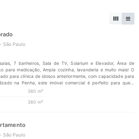
brado
- São Paulo
salas, 7 banheiros, Sala de TV, Solarium e Elevador, Área de
o para medicação, Ampla cozinha, lavanderia e muito mais! O
gado para clínica de idosos anteriormente, com capacidade para
lizado na Penha, este imóvel comercial é perfeito para quem
conforto e localização privilegiada! Está localizado em uma
380 m²
dre Olivetanos (Vila Esperança), próximo à Av. Amador Bueno da
380 m²
to para acomodar até 25 pacientes com conforto, segurança e
 para clínicas, casas de repouso ou serviços de saúde em geral! ?
portunidade única de investimento! Entre em contato agora e
! ? Descubra o poder de Transformar seus sonhos em lares e seus
artamento
 oportunidades. Na Marengo Imóveis cada passo é uma nova
- São Paulo
m nós para encontrar o lugar onde sua história irá brilhar.