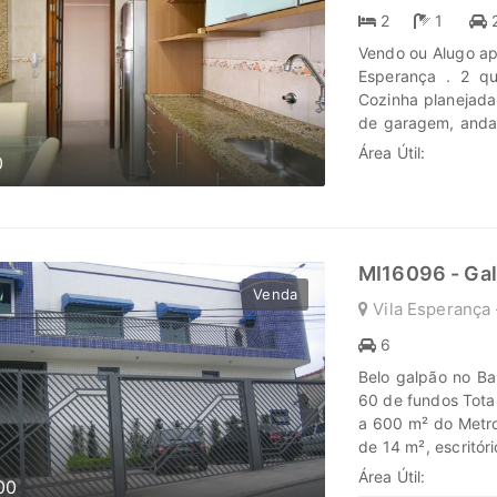
www.marengoimov
2
1
Vendo ou Alugo ap
Esperança . 2 qu
Cozinha planejada
de garagem, andar
seus sonhos em la
Área Útil:
0
cada passo é uma 
história irá bril
MI16096 - Ga
Venda
Vila Esperança 
6
Belo galpão no Ba
60 de fundos Total
a 600 m² do Metro 
de 14 m², escritór
No galpão: 2 vesti
Área Útil:
00
para caminhão. Em