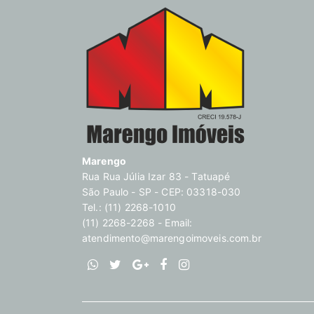
Marengo
Rua Rua Júlia Izar 83 - Tatuapé
São Paulo - SP - CEP: 03318-030
Tel.: (11) 2268-1010
(11) 2268-2268 - Email:
atendimento@marengoimoveis.com.br