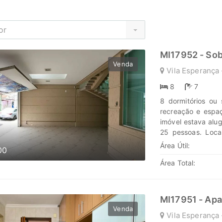
or
MI17952 - So
Venda
Vila Esperança 
8
7
8 dormitórios ou 
recreação e espaç
imóvel estava alu
25 pessoas. Loca
busca estrutura, 
Área Útil:
00
travessa da Av Pa
Área Total:
Veiga. Tudo pron
praticidade. Ideal
Não perca essa o
agende sua visita
MI17951 - Ap
investimentos em
Venda
Vila Esperança 
jornada, confie e