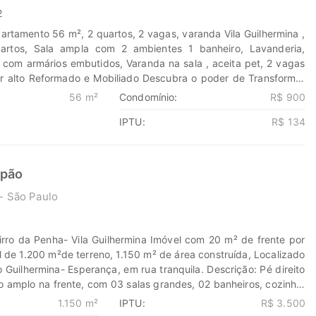
eis.com.br 11-99203-8087
2
artamento 56 m², 2 quartos, 2 vagas, varanda Vila Guilhermina ,
artos, Sala ampla com 2 ambientes 1 banheiro, Lavanderia,
 com armários embutidos, Varanda na sala , aceita pet, 2 vagas
 alto Reformado e Mobiliado Descubra o poder de Transformar
res e seus investimentos em oportunidades. Na Marengo Imóveis
56 m²
Condomínio:
R$ 900
nova jornada, confie em nós para encontrar o lugar onde sua
IPTU:
R$ 134
har. www.marengoimoveis.com.br 11-99203-8087
lpão
- São Paulo
irro da Penha- Vila Guilhermina Imóvel com 20 m² de frente por
 de 1.200 m²de terreno, 1.150 m² de área construída, Localizado
Guilhermina- Esperança, em rua tranquila. Descrição: Pé direito
io amplo na frente, com 03 salas grandes, 02 banheiros, cozinha.
ários, refeitório, 6 banheiro(s), 6 vaga(s) descoberta(s), entrada
1.150 m²
IPTU:
R$ 3.500
 perfeito estado de conservação. Em vão livre, esgoto, energia,