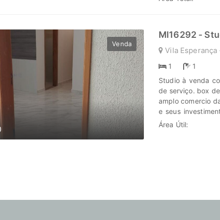
www.marengoimov
MI16292 - Stu
Venda
Vila Esperança 
1
1
Studio à venda co
de serviço. box de
amplo comercio da
e seus investime
nova jornada, conf
Área Útil:
0
www.marengoimov