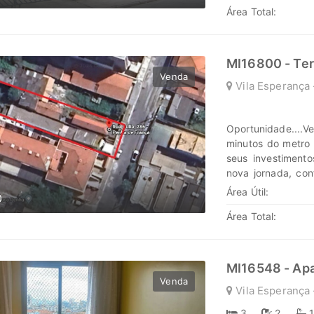
Área Total:
pavimentação, ala
agende sua visita
investimentos em
jornada, confie e
MI16800 - Te
www.marengoimov
Venda
Vila Esperança 
Oportunidade....V
minutos do metro 
seus investiment
nova jornada, conf
www.marengoimov
Área Útil:
0
Área Total:
MI16548 - Ap
Venda
Vila Esperança 
3
2