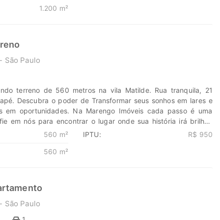
1.200 m²
rme, portão eletrônico, trifásico, garagem de caminhão. Venha e
!! Descubra o poder de Transformar seus sonhos em lares e seus
 oportunidades. Na Marengo Imóveis cada passo é uma nova
m nós para encontrar o lugar onde sua história irá brilhar.
rreno
eis.com.br 11-99203-8087
- São Paulo
endo terreno de 560 metros na vila Matilde. Rua tranquila, 21
apé. Descubra o poder de Transformar seus sonhos em lares e
os em oportunidades. Na Marengo Imóveis cada passo é uma
ie em nós para encontrar o lugar onde sua história irá brilhar.
eis.com.br 11-99203-8087
560 m²
IPTU:
R$ 950
560 m²
artamento
- São Paulo
1
1