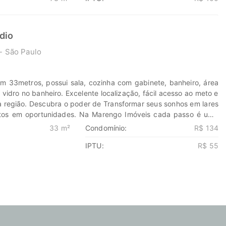
eis.com.br 11-99203-8087
dio
- São Paulo
m 33metros, possui sala, cozinha com gabinete, banheiro, área
 vidro no banheiro. Excelente localização, fácil acesso ao meto e
 região. Descubra o poder de Transformar seus sonhos em lares
ntos em oportunidades. Na Marengo Imóveis cada passo é uma
ie em nós para encontrar o lugar onde sua história irá brilhar.
33 m²
Condomínio:
R$ 134
eis.com.br 11-99203-8087
IPTU:
R$ 55