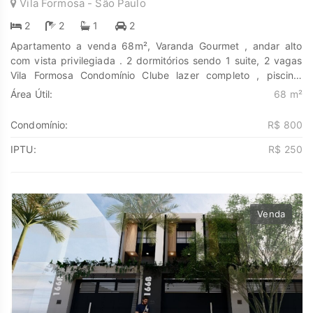
Vila Formosa - São Paulo
2
2
1
2
Apartamento a venda 68m², Varanda Gourmet , andar alto
com vista privilegiada . 2 dormitórios sendo 1 suite, 2 vagas
Vila Formosa Condomínio Clube lazer completo , piscina,
quadra, espaço pet, salão de festa, churrasqueira Descubra o
Área Útil:
68 m²
poder de Transformar seus sonhos em lares e seus
investimentos em oportunidades. Na Marengo Imóveis cada
Condomínio:
R$ 800
passo é uma nova jornada, confie em nós para encontrar o
lugar onde sua história irá brilhar.
IPTU:
R$ 250
www.marengoimoveis.com.br 11-99203-8087
Venda