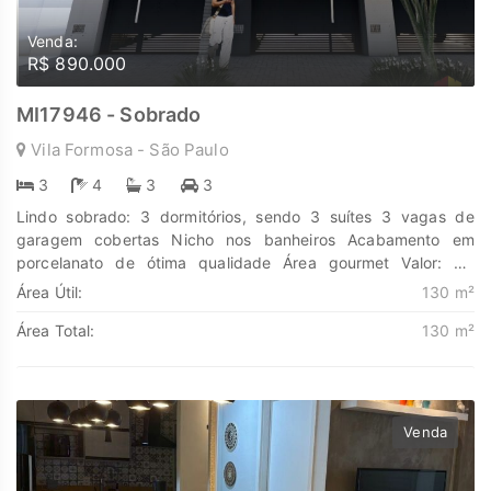
Venda:
R$ 890.000
MI17946 - Sobrado
Vila Formosa - São Paulo
3
4
3
3
Lindo sobrado: 3 dormitórios, sendo 3 suítes 3 vagas de
garagem cobertas Nicho nos banheiros Acabamento em
porcelanato de ótima qualidade Área gourmet Valor: R$
890.000,00 Previsão de entrega: 12/2026 Descubra o poder
Área Útil:
130 m²
de Transformar seus sonhos em lares e seus investimentos em
Área Total:
130 m²
oportunidades. Na Marengo Imóveis cada passo é uma nova
jornada, confie em nós para encontrar o lugar onde sua
história irá brilhar. www.marengoimoveis.com.br 11-99203-
8087
Venda