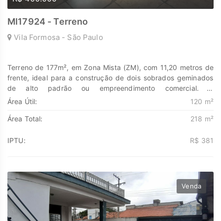
MI17924 - Terreno
Vila Formosa - São Paulo
Terreno de 177m², em Zona Mista (ZM), com 11,20 metros de
frente, ideal para a construção de dois sobrados geminados
de alto padrão ou empreendimento comercial. A
documentação está 100% regularizada. Excelente localização
Área Útil:
120 m²
, próximo de transportes publicos, futura estação de metro ,
Área Total:
218 m²
ótimo para construtores Agende já a sua visita ! Descubra o
poder de Transformar seus sonhos em lares e seus
investimentos em oportunidades. Na Marengo Imóveis cada
IPTU:
R$ 381
passo é uma nova jornada, confie em nós para encontrar o
lugar onde sua história irá brilhar.
www.marengoimoveis.com.br 11-99203-8087
Venda