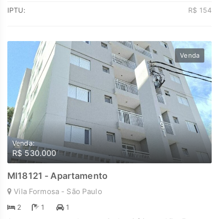
8087
IPTU:
R$ 154
Venda
Venda:
R$ 530.000
MI18121 - Apartamento
Vila Formosa - São Paulo
2
1
1