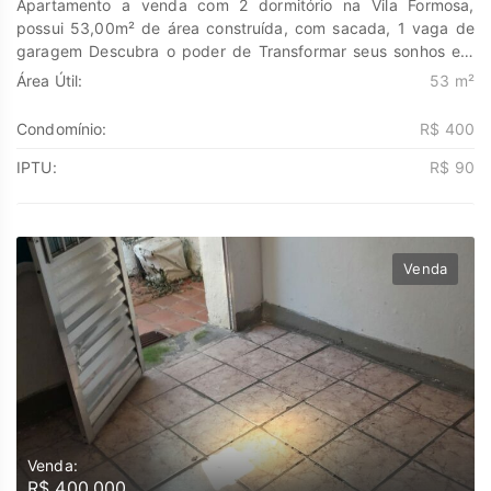
Apartamento a venda com 2 dormitório na Vila Formosa,
possui 53,00m² de área construída, com sacada, 1 vaga de
garagem Descubra o poder de Transformar seus sonhos em
lares e seus investimentos em oportunidades. Na Marengo
Área Útil:
53 m²
Imóveis cada passo é uma nova jornada, confie em nós para
encontrar o lugar onde sua história irá brilhar.
Condomínio:
R$ 400
www.marengoimoveis.com.br 11-99203-8087
IPTU:
R$ 90
Venda
Venda:
R$ 400.000