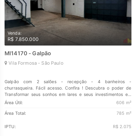
Venda:
R$ 7.850.000
MI14170 - Galpão
Vila Formosa - São Paulo
Galpão com 2 salões - recepção - 4 banheiros -
churrasqueira. Fácil acesso. Confira ! Descubra o poder de
Transformar seus sonhos em lares e seus investimentos em
oportunidades. Na Marengo Imóveis cada passo é uma nova
Área Útil:
606 m²
jornada, confie em nós para encontrar o lugar onde sua
Área Total:
785 m²
história irá brilhar. www.marengoimoveis.com.br 11-99203-
8087
IPTU:
R$ 2.075