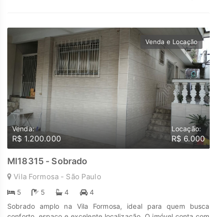
conservação Agende sua visita agora mesmo! Descubra o
poder de Transformar seus sonhos em lares e seus
investimentos em oportunidades. Na Marengo Imóveis cada
passo é uma nova jornada, confie em nós para encontrar o
Venda e Locação
lugar onde sua história irá brilhar.
www.marengoimoveis.com.br 11-99203-8087
Venda:
Locação:
R$ 1.200.000
R$ 6.000
MI18315 - Sobrado
Vila Formosa - São Paulo
5
5
4
4
Sobrado amplo na Vila Formosa, ideal para quem busca
conforto, espaço e excelente localização. O imóvel conta com