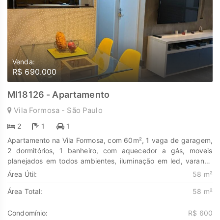
Venda:
R$ 690.000
MI18126 - Apartamento
Vila Formosa - São Paulo
2
1
1
Apartamento na Vila Formosa, com 60m², 1 vaga de garagem,
2 dormitórios, 1 banheiro, com aquecedor a gás, moveis
planejados em todos ambientes, iluminação em led, varanda
com área gourmet e churrasqueira. Descubra o poder de
Área Útil:
58 m²
Transformar seus sonhos em lares e seus investimentos em
Área Total:
58 m²
oportunidades. Na Marengo Imóveis cada passo é uma nova
jornada, confie em nós para encontrar o lugar onde sua
história irá brilhar. www.marengoimoveis.com.br 11-99203-
Condomínio:
R$ 600