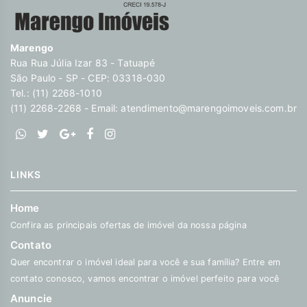
Marengo
Rua Rua Júlia Izar 83 - Tatuapé
São Paulo - SP - CEP: 03318-030
Tel.: (11) 2268-1010
(11) 2268-2268 - Email:
atendimento@marengoimoveis.com.br
LINKS
Home
Confira as principais ofertas de imóvel da nossa página
Contato
Quer encontrar o imóvel ideal para você e sua família? Entre em
contato conosco, vamos encontrar o imóvel perfeito para você
Anuncie