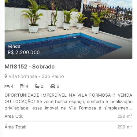
Venda:
R$ 2.200.000
MI18152 - Sobrado
Vila Formosa - São Paulo
4
4
2
6
OPORTUNIDADE IMPERDÍVEL NA VILA FORMOSA ? VENDA
OU LOCAÇÃO! Se você busca espaço, conforto e localização
privilegiada, esse imóvel na Vila Formosa é simplesmente
perfeito para você e sua família! Com impressionantes 299 m²
Área Útil:
299 m²
de área construída, o imóvel oferece ambientes amplos, bem
Área Total:
299 m²
distribuídos e ideais tanto para moradia quanto para uso
comercial (consultórios, clínicas, escritórios, etc.). 4