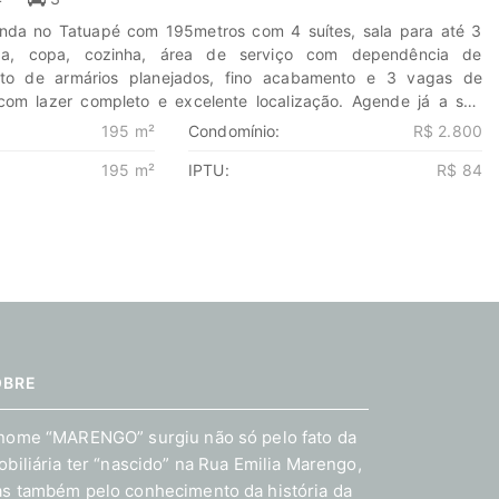
nda no Tatuapé com 195metros com 4 suítes, sala para até 3
da, copa, cozinha, área de serviço com dependência de
eto de armários planejados, fino acabamento e 3 vagas de
com lazer completo e excelente localização. Agende já a sua
a o poder de Transformar seus sonhos em lares e seus
195 m²
Condomínio:
R$ 2.800
 oportunidades. Na Marengo Imóveis cada passo é uma nova
195 m²
IPTU:
R$ 84
m nós para encontrar o lugar onde sua história irá brilhar.
eis.com.br 11-99203-8087
OBRE
nome “MARENGO” surgiu não só pelo fato da
obiliária ter “nascido” na Rua Emilia Marengo,
s também pelo conhecimento da história da