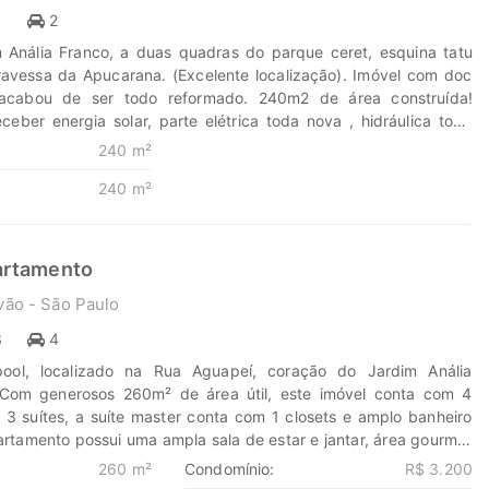
res e seus investimentos em oportunidades. Na Marengo Imóveis
1
2
nova jornada, confie em nós para encontrar o lugar onde sua
 Anália Franco, a duas quadras do parque ceret, esquina tatu
har. www.marengoimoveis.com.br 11-99203-8087
travessa da Apucarana. (Excelente localização). Imóvel com doc
 acabou de ser todo reformado. 240m2 de área construída!
ceber energia solar, parte elétrica toda nova , hidráulica toda
aquecimento a gás. Pontos de gás para churrasqueira, lareira,
240 m²
 Alexa em toda casa. térreo: sala ampliada com ilha na cozinha,
240 m²
tar (com lareira a gás) e lavabo 2°piso: 3 dorm sendo 1 suíte (com
et. 3° andar: studio aprox 30m2 com quarto, sala, cozinha,
ria e sacada ampla. Espaço área gourmet com banheiro completo
Duas vagas de garagem. Aceita carro como parte de pagamento!
artamento
de Transformar seus sonhos em lares e seus investimentos em
vão - São Paulo
a Marengo Imóveis cada passo é uma nova jornada, confie em
ontrar o lugar onde sua história irá brilhar.
3
4
eis.com.br 11-99203-8087
pool, localizado na Rua Aguapeí, coração do Jardim Anália
 Com generosos 260m² de área útil, este imóvel conta com 4
o 3 suítes, a suíte master conta com 1 closets e amplo banheiro
artamento possui uma ampla sala de estar e jantar, área gourmet
 e 5 banheiros, todos os cômodos do imóvel possuem varanda.
260 m²
Condomínio:
R$ 3.200
de Transformar seus sonhos em lares e seus investimentos em