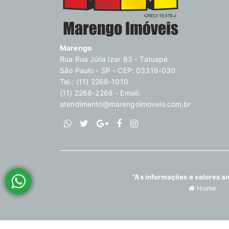
Marengo
Rua Rua Júlia Izar 83 - Tatuapé
São Paulo - SP - CEP: 03318-030
Tel.: (11) 2268-1010
(11) 2268-2268 - Email:
atendimento@marengoimoveis.com.br
"As informações e valores an
Home