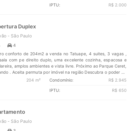
IPTU:
R$ 2.000
a Marengo Imóveis cada passo é uma nova jornada, confie em
ontrar o lugar onde sua história irá brilhar.
eis.com.br 11-99203-8087
ertura Duplex
vão - São Paulo
4
4
o conforto de 204m2 a venda no Tatuape, 4 suites, 3 vagas ,
sala com pe direito duplo, uma excelente cozinha, espacosa e
areira, amplos ambientes e vista livre. Próximo ao Parque Ceret,
ando . Aceita permuta por imóvel na região Descubra o poder de
 sonhos em lares e seus investimentos em oportunidades. Na
204 m²
Condomínio:
R$ 2.945
ada passo é uma nova jornada, confie em nós para encontrar o
IPTU:
R$ 650
stória irá brilhar. www.marengoimoveis.com.br 11-99203-8087
artamento
vão - São Paulo
4
3