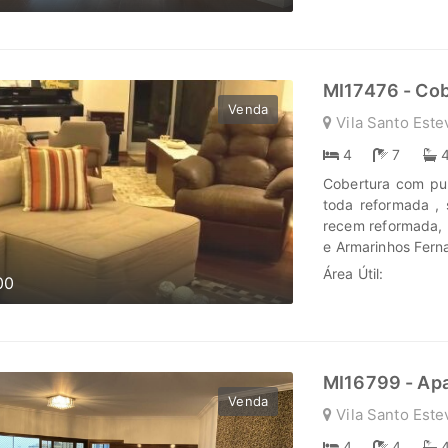
oportunidades. N
nós para enc
www.marengoimov
MI17476 - Cob
Venda
Vila Santo Este
4
7
Cobertura com pur
toda reformada , 
recem reformada, l
e Armarinhos Fern
Transformar seus
Área Útil:
00
Marengo Imóveis c
lugar onde sua hi
MI16799 - Ap
Venda
Vila Santo Este
4
4