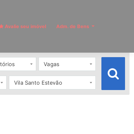
Avalie seu imóvel
Adm. de Bens
tórios
Vagas
Vila Santo Estevão