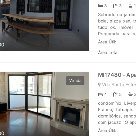
seus sonhos em la
3
3
cada passo é uma 
Sobrado no jardim
história irá bril
bola, pizza pan, 
tudo ok. Imóvel
Preparada para re
nova! Saída para 
Área Útil:
00
piscina, cozinhas.
Área Total:
sala de jantar, es
banheira) e clos
banheiro, lavande
(apoio piscina). 
MI17480 - Ap
Descubra o poder 
Venda
Vila Santo Este
oportunidades. N
nós para enc
4
5
www.marengoimov
condomínio Liver
Franco, Tatuapé.
dormitórios, send
com jacuzzi. O ap
com churrasqueira
Área Útil:
00
Descubra o poder 