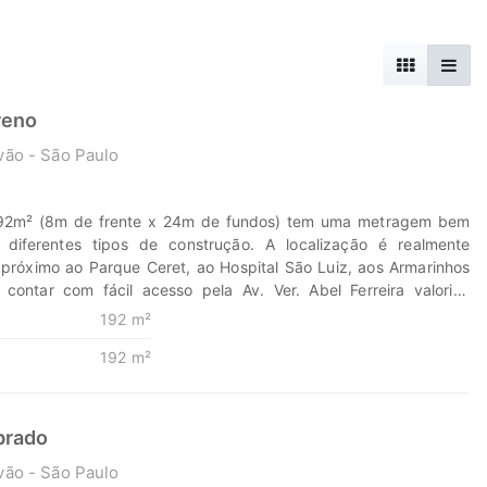
reno
vão - São Paulo
192m² (8m de frente x 24m de fundos) tem uma metragem bem
a diferentes tipos de construção. A localização é realmente
r próximo ao Parque Ceret, ao Hospital São Luiz, aos Armarinhos
contar com fácil acesso pela Av. Ver. Abel Ferreira valoriza
 tanto para uso residencial quanto comercial. Potenciais usos: -
192 m²
nstrução de uma casa ampla com quintal ou até mesmo um
192 m²
o de sobrados. - Comercial: espaço para clínica, escritório ou
o fluxo da região. - Misto: parte residencial e parte comercial, já
rta diferentes projetos. Pontos fortes da localização: -
eas verdes (Parque Ceret). - Infraestrutura de saúde (Hospital
brado
cio variado e tradicional (Armarinhos Fernando). - Acesso rápido
vão - São Paulo
s, facilitando deslocamento. Descubra o poder de Transformar