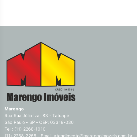
Marengo
Rua Rua Júlia Izar 83 - Tatuapé
São Paulo - SP - CEP: 03318-030
Tel.: (11) 2268-1010
(11) 2268-2268 - Email:
atendimento@marengoimoveis.com.br