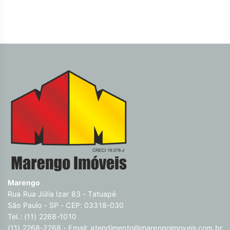
Marengo
Rua Rua Júlia Izar 83 - Tatuapé
São Paulo - SP - CEP: 03318-030
Tel.: (11) 2268-1010
(11) 2268-2268 - Email:
atendimento@marengoimoveis.com.br