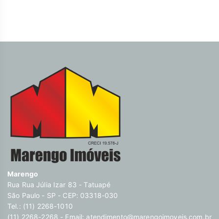
Marengo
Rua Rua Júlia Izar 83 - Tatuapé
São Paulo - SP - CEP: 03318-030
Tel.: (11) 2268-1010
(11) 2268-2268 - Email:
atendimento@marengoimoveis.com.br