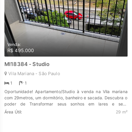
Venda:
R$ 495.000
MI18384 - Studio
Vila Mariana - São Paulo
1
1
Oportunidade! Apartamento/Studio à venda na Vila mariana
com 29metros, um dormitório, banheiro e sacada. Descubra o
poder de Transformar seus sonhos em lares e seus
investimentos em oportunidades. Na Marengo Imóveis cada
Área Útil:
29 m²
passo é uma nova jornada, confie em nós para encontrar o
lugar onde sua história irá brilhar.
www.marengoimoveis.com.br 11-99203-8087