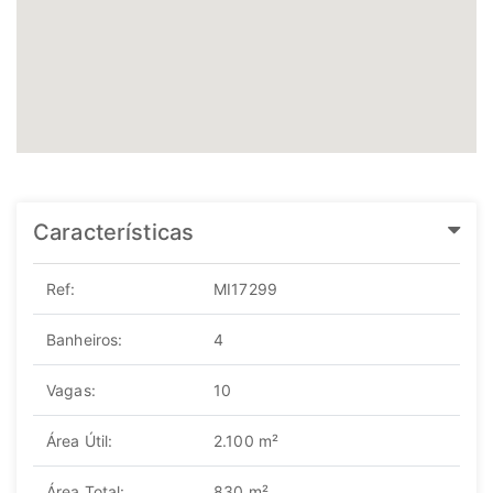
Características
Ref:
MI17299
Banheiros:
4
Vagas:
10
Área Útil:
2.100 m²
Área Total:
830 m²