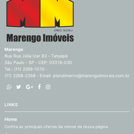
Marengo
Rua Rua Júlia Izar 83 - Tatuapé
São Paulo - SP - CEP: 03318-030
Tel.: (11) 2268-1010
(11) 2268-2268 - Email:
atendimento@marengoimoveis.com.br
LINKS
Home
Confira as principais ofertas de imóvel da nossa página