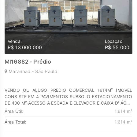
Venda:
Locação:
R$ 13.000.000
R$ 55.000
MI16882 - Prédio
Maranhão - São Paulo
VENDO OU ALUGO PREDIO COMERCIAL 1614M² IMOVEL
CONSISTE EM 4 PAVIMENTOS SUBSOLO ESTACIONAMENTO
DE 400 M² ACESSO A ESCADA E ELEVADOR E CAIXA D' ÁGUA
DE PROTEÇÃO A INCÊNDIO 1° ANDAR TÉRREO COM 400 M²
Área Útil:
1.614 m²
SE NECESSÁRIO ESPAÇO PARA CARGA E DESCARGA ,
Área Total:
1.614 m²
BANHEIROS FEMININO E MASCULINO ACESSO A ELEVADOR
E ESCADA 2° ANDAR AMPLO ESCRITÓRIO EM ESPAÇO LIVRE
DE 400M² COM AR CONDICIONADO CENTRAL DECK, 3