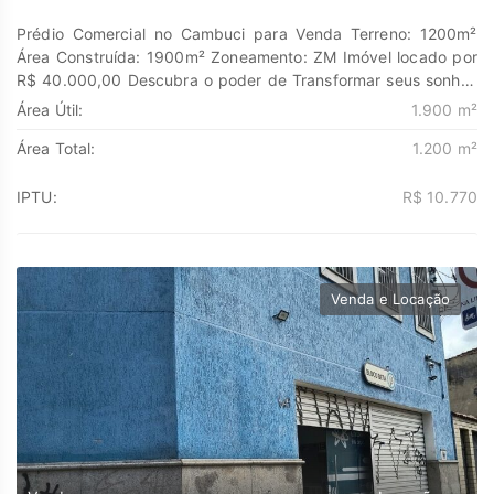
Prédio Comercial no Cambuci para Venda Terreno: 1200m²
Área Construída: 1900m² Zoneamento: ZM Imóvel locado por
R$ 40.000,00 Descubra o poder de Transformar seus sonhos
em lares e seus investimentos em oportunidades. Na Marengo
Área Útil:
1.900 m²
Imóveis cada passo é uma nova jornada, confie em nós para
Área Total:
1.200 m²
encontrar o lugar onde sua história irá brilhar.
www.marengoimoveis.com.br 11-99203-8087
IPTU:
R$ 10.770
Venda e Locação