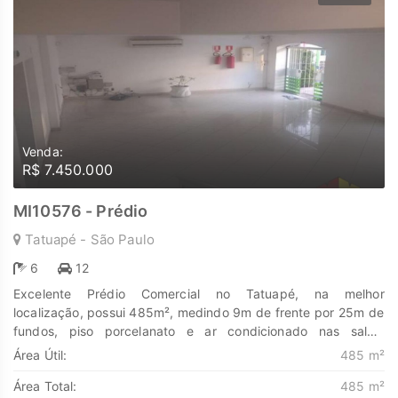
Venda:
R$ 7.450.000
MI10576 - Prédio
Tatuapé - São Paulo
6
12
Excelente Prédio Comercial no Tatuapé, na melhor
localização, possui 485m², medindo 9m de frente por 25m de
fundos, piso porcelanato e ar condicionado nas salas,
divisórias, copa, recepção, 6 banheiros, dois andares, vagas
Área Útil:
485 m²
na frente do Imóvel e estacionamento na lateral no total de 12
Área Total:
485 m²
vagas. Rua de passagem, ao lado de bancos, restaurante,