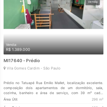
Venda
de Transformar seus sonhos em lares e seus investimentos em
oportunidades. Na Marengo Imóveis cada passo é uma nova
jornada, confie em nós para encontrar o lugar onde sua
história irá brilhar. www.marengoimoveis.com.br 11-99203-
8087
Venda:
R$ 1.389.000
MI17640 - Prédio
Vila Gomes Cardim - São Paulo
Prédio no Tatuapé Rua Emilio Mallet, localização excelente.
composição dois apartamentos de um dormitório, sala,
cozinha, banheiro e área de serviço, com 39 m² cada,
locados. Um salão do 50 m², sobrado com 3 quartos, 2
Área Útil:
296 m²
banheiros, amplo quintal e 2 vagas de garagem. Terreno: 168