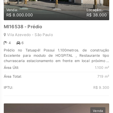
Venda:
Locação:
R$ 8.000.000
R$ 38.000
MI16538 - Prédio
Vila Azevedo - São Paulo
4
6
Prédio no Tatuapé! Possui 1.100metros. de construção
Excelente para modulo de HOSPITAL , Restaurante tipo
churrascaria estacionamento em frente em local próximo a
shopping e marginais. Não perca e agende já a sua visita.
Área Útil:
1.100 m²
Descubra o poder de Transformar seus sonhos em lares e
Área Total:
719 m²
seus investimentos em oportunidades. Na Marengo Imóveis
cada passo é uma nova jornada, confie em nós para encontrar
o lugar onde sua história irá brilhar.
IPTU:
R$ 9.300
www.marengoimoveis.com.br 11-99203-8087
Venda