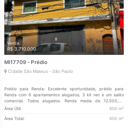
Venda:
R$ 3.710.000
MI17709 - Prédio
Cidade São Mateus - São Paulo
Prédio para Renda: Excelente oportunidade, prédio para
Renda com 6 apartamentos alugados, 3 kit net e um salão
comercial. Todos alugados. Renda media de 12.500,00
Descubra o poder de Transformar seus sonhos em lares e
Área Útil:
800 m²
seus investimentos em oportunidades. Na Marengo Imóveis
Área Total:
800 m²
cada passo é uma nova jornada, confie em nós para encontrar
o lugar onde sua história irá brilhar.