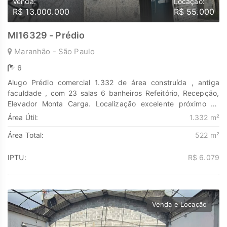
Venda:
Locação:
R$ 13.000.000
R$ 55.000
MI16329 - Prédio
Maranhão - São Paulo
6
Alugo Prédio comercial 1.332 de área construída , antiga
faculdade , com 23 salas 6 banheiros Refeitório, Recepção,
Elevador Monta Carga. Localização excelente próximo ao
Metro Carrão , Shopping Tatuapé, rua de movimento . Agende
Área Útil:
1.332 m²
sua visita . Descubra o poder de Transformar seus sonhos em
Área Total:
522 m²
lares e seus investimentos em oportunidades. Na Marengo
Imóveis cada passo é uma nova jornada, confie em nós para
encontrar o lugar onde sua história irá brilhar.
IPTU:
R$ 6.079
www.marengoimoveis.com.br 11-99203-8087
Venda e Locação