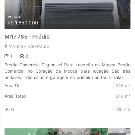
Venda:
R$ 1.650.000
MI17785 - Prédio
Mooca - São Paulo
1
2
Prédio Comercial Disponível Para Locação na Mooca Prédio
Comercial no Coração da Mooca para locação São três
andares: Três salas e garagem no primeiro andar. 5 salas no
segundo andar. 1 sala e terraço coberto no terceiro. Salas
Área Útil:
248 m²
com possibilidade de subdivisão, pois há salas muito amplas.
Área Total:
248 m²
Rampa de acessibilidade. 4 banheiros, sendo 2 completos e 2
sociais, com estrutura para acessibilidade. 3 copas (uma em
cada andar) Todas as salas com ponto de água e esgoto,
IPTU:
R$ 213
estrutura para instalação de internet e ar condicionado. 2
áreas de serviço. Espaço para jardim de inverno. Garagem
com possibilidade de recepção/sala com acesso direto à rua,
com portão automático. Em frente ao INSS. Descubra o poder