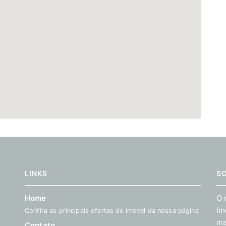
LINKS
S
Home
O 
Im
Confira as principais ofertas de imóvel da nossa página
ma
Contato