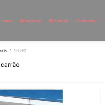
Home
Empresa
Contato
Anuncie
la Carrão, São Paulo 
arrão
MI8093
 carrão