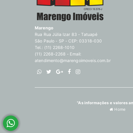
Marengo
Rua Rua Júlia Izar 83 - Tatuapé
São Paulo - SP - CEP: 03318-030
Tel.: (11) 2268-1010
(11) 2268-2268 - Email:
atendimento@marengoimoveis.com.br
"As informações e valores an
Home