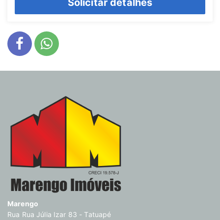
Solicitar detalhes
Marengo
Rua Rua Júlia Izar 83 - Tatuapé