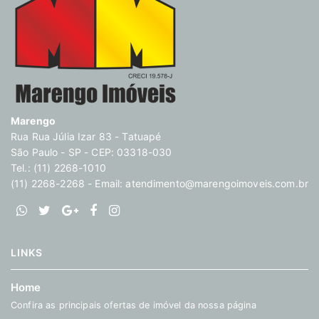
Marengo
Rua Rua Júlia Izar 83 - Tatuapé
São Paulo - SP - CEP: 03318-030
Tel.: (11) 2268-1010
(11) 2268-2268 - Email:
atendimento@marengoimoveis.com.br
LINKS
Home
Confira as principais ofertas de imóvel da nossa página