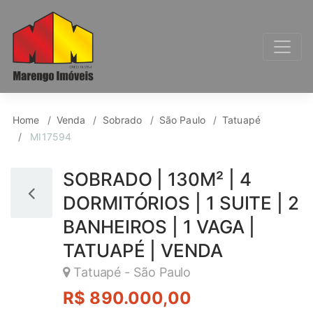
Sobrado para Venda, 
Home
Venda
Sobrado
São Paulo
Tatuapé
MI17594
SOBRADO | 130M² | 4
DORMITÓRIOS | 1 SUITE | 2
BANHEIROS | 1 VAGA |
TATUAPÉ | VENDA
Tatuapé - São Paulo
R$ 890.000,00