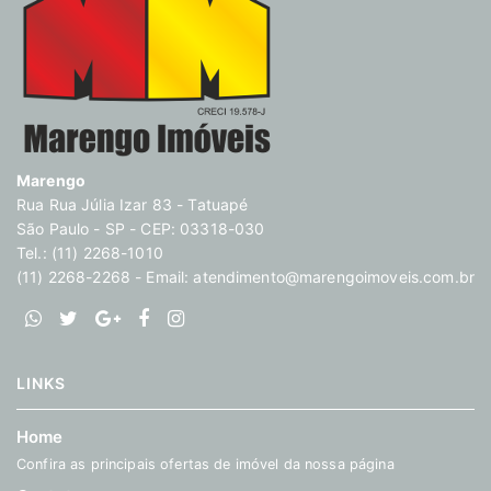
Marengo
Rua Rua Júlia Izar 83 - Tatuapé
São Paulo - SP - CEP: 03318-030
Tel.: (11) 2268-1010
(11) 2268-2268 - Email:
atendimento@marengoimoveis.com.br
LINKS
Home
Confira as principais ofertas de imóvel da nossa página