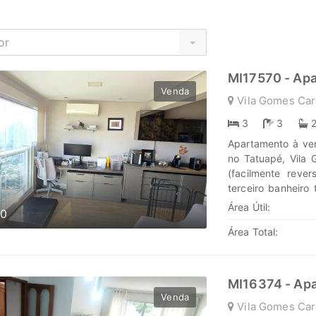
or
MI17570 - Ap
Venda
Vila Gomes Car
3
3
Apartamento à ve
no Tatuapé, Vila 
(facilmente rever
terceiro banheiro
Cozinha integrada
Área Útil:
00
condicionado nos q
Área Total:
nos quartos, banh
garagem livres; F
prateleiras na g
Piscina adulto e i
MI16374 - Ap
Brinquedoteca, Ra
Venda
Vila Gomes Car
Gerador para tod