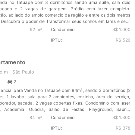
nda no Tatuapé com 3 dormitórios sendo uma suíte, sala dois
acada e 2 vagas de garagem. Prédio com lazer completo.
ção, ao lado do amplo comercio da região e entre os dois metros
 Descubra o poder de Transformar seus sonhos em lares e seus
 oportunidades. Na Marengo Imóveis cada passo é uma nova
92 m²
Condomínio:
R$ 1.000
m nós para encontrar o lugar onde sua história irá brilhar.
IPTU:
R$ 526
eis.com.br 11-99203-8087
artamento
dim - São Paulo
2
2
encial para Venda no Tatuapé com 84m², sendo 3 dormitórios (2
ros, 1 lavabo, sala para 2 ambientes, cozinha, área de serviço,
aborador, sacada, 2 vagas cobertas fixas. Condomínio com laser
a, Academia, Quadra, Salão de Festas, Playground, Sauna,
aço Gourmet, Bicicletário, Acesso para Deficientes, Portaria 24
84 m²
Condomínio:
R$ 1.300
ado. Localizado próximo à Praça Silvio Romero, Rua Coelho
IPTU:
R$ 378
morim, Shopping Silvio Romero. Apartamento em andar alto, bem
nado, com excelentes acabamentos, pronto para morar, com