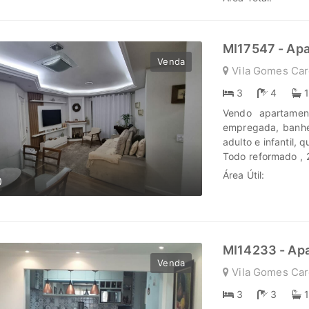
cada passo é uma 
história irá bril
MI17547 - Ap
Venda
Vila Gomes Car
3
4
Vendo apartamen
empregada, banhei
adulto e infantil, 
Todo reformado , 
ao MC Donald, Pra
Área Útil:
0
poder de Trans
oportunidades. N
nós para enc
www.marengoimov
MI14233 - Ap
Venda
Vila Gomes Car
3
3