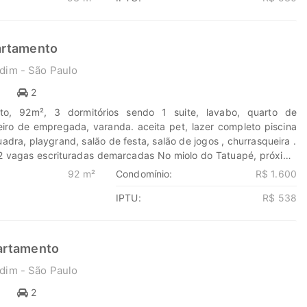
nova jornada, confie em nós para encontrar o lugar onde sua
har. www.marengoimoveis.com.br 11-99203-8087
artamento
dim - São Paulo
1
2
to, 92m², 3 dormitórios sendo 1 suite, lavabo, quarto de
ro de empregada, varanda. aceita pet, lazer completo piscina
quadra, playgrand, salão de festa, salão de jogos , churrasqueira .
2 vagas escrituradas demarcadas No miolo do Tatuapé, próximo
ça Silvio Romero, Shopping Tatuapé . andar baixo Descubra o
92 m²
Condomínio:
R$ 1.600
formar seus sonhos em lares e seus investimentos em
IPTU:
R$ 538
a Marengo Imóveis cada passo é uma nova jornada, confie em
ontrar o lugar onde sua história irá brilhar.
eis.com.br 11-99203-8087
artamento
dim - São Paulo
1
2