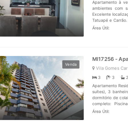
Apartamento à ve
ambientes com s
Excelente localiza
Tatuapé e Carrão.
investimentos em
Área Útil:
0
jornada, confie e
www.marengoimov
MI17256 - Ap
Venda
Vila Gomes Car
3
3
Apartamento Resid
suítes), 3 banhei
dormitório de col
completo: Piscin
Churrasqueira, Esp
Área Útil:
0
horas, Gás Encan
Lisboa, Colégio A
arejado e ilumi