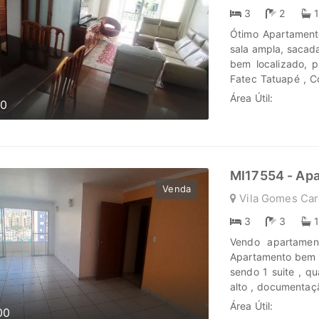
informações. Des
3
2
investimentos em
Ótimo Apartamento
jornada, confie e
sala ampla, sacad
www.marengoimov
bem localizado, p
Fatec Tatuapé , C
de Transformar se
Área Útil:
00
Marengo Imóveis c
lugar onde sua hi
MI17554 - Ap
Venda
Vila Gomes Car
3
3
Vendo apartamen
Apartamento bem c
sendo 1 suite , q
alto , documentaç
, piscina adulto e
Área Útil:
00
churrasqueira, sa