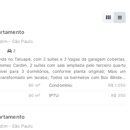
artamento
dim - São Paulo
2
2
nda no Tatuapé, com 2 suítes e 2 Vagas de garagem cobertas,
Gomes Cardim. 2 suítes com sala ampliada pelo terceiro quarto
sível para 3 dormitórios, conforme planta original); Mais um
 transformado em lavabo; Todos os banheiros com Box Blindex;
 a sala; Varanda integrada a sala e nivelada sem degrau; Ar
90 m²
Condomínio:
R$ 1.050
uartos, sala e varanda Projeto de iluminação; Móveis planejados
90 m²
IPTU:
R$ 350
eiros, cozinha, área de serviço, sala e na varanda; 2 vagas de
ace Norte; Janelas automatizadas; Fogão cooktop; Depósito com
aragem. O Condomínio Aristo Tatuapé conta com: Playground,
nfantil, Quadra poliesportiva, Academia, Salão de festas, Sauna,
artamento
mpas de acesso, Salão de jogos, Área verde, Portaria 24 horas e
dim - São Paulo
a a área externa e elevadores. Entre em contato para mais