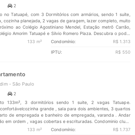
cubra o poder de Transformar seus sonhos em lares e seus
1
2
 oportunidades. Na Marengo Imóveis cada passo é uma nova
 no Tatuapé, com 3 Dormitórios com armários, sendo 1 suíte,
m nós para encontrar o lugar onde sua história irá brilhar.
a, cozinha planejada, 2 vagas de garagem, lazer completo, muito
eis.com.br 11-99203-8087
róximo ao Colégio Agostiniano Mendel, Estação metrô Carrão,
olégio Amorim Tatuapé e Silvio Romero Plaza. Descubra o poder
us sonhos em lares e seus investimentos em oportunidades. Na
133 m²
Condomínio:
R$ 1.313
ada passo é uma nova jornada, confie em nós para encontrar o
IPTU:
R$ 550
stória irá brilhar. www.marengoimoveis.com.br 11-99203-8087
artamento
dim - São Paulo
1
2
to 133m², 3 dormitórios sendo 1 suite, 2 vagas Tatuape.
onfortávelcozinha grande , sala para dois ambientes, 3 quartos
uarto de empregada e banheiro de empregada, varanda . Andar
ão em ordem , vagas cobertas e escrituradas. Condominio clube
 infantil aquecida, 2 quadras poliesportiva, playgrand, academia,
133 m²
Condomínio:
R$ 1.737
lão de festa , espaço pet, solarium . Localização excelente em