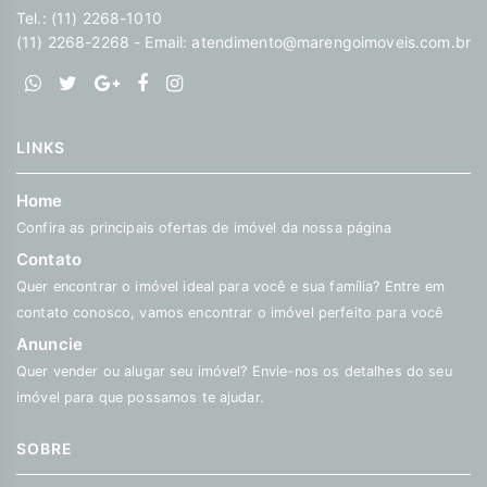
Aeroporto de Congonhas - CGH, De Rose Method Moema e
Tel.: (11) 2268-1010
CONSA - Colégio Franciscano N. S. Aparecida. Agende uma
(11) 2268-2268 - Email:
atendimento@marengoimoveis.com.br
visita! Descubra o poder de Transformar seus sonhos em lares
e seus investimentos em oportunidades. Na Marengo Imóveis
cada passo é uma nova jornada, confie em nós para encontrar
o lugar onde sua história irá brilhar.
www.marengoimoveis.com.br 11-99203-8087
LINKS
Home
Confira as principais ofertas de imóvel da nossa página
Contato
Quer encontrar o imóvel ideal para você e sua família? Entre em
contato conosco, vamos encontrar o imóvel perfeito para você
Anuncie
Quer vender ou alugar seu imóvel? Envie-nos os detalhes do seu
imóvel para que possamos te ajudar.
SOBRE