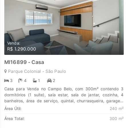
Venda:
R$ 1.290.000
MI16899 - Casa
Parque Colonial - São Paulo
3
4
1
2
Casa para Venda no Campo Belo, com 300m² contendo 3
dormitórios (1 suíte), sala estar, sala de jantar, cozinha, 4
banheiros, área de serviço, quintal, churrasqueira, garagem
para 2 veículos, todo mobiliado. Casa Assobradada de 240m²
Área Útil:
240 m²
no Encantador Campo Belo. Se você procura uma casa que
Área Total:
300 m²
combine charme e espaço generoso, sua busca acabou. Toda
mobiliada e planejada. Com três amplos dormitórios, incluindo